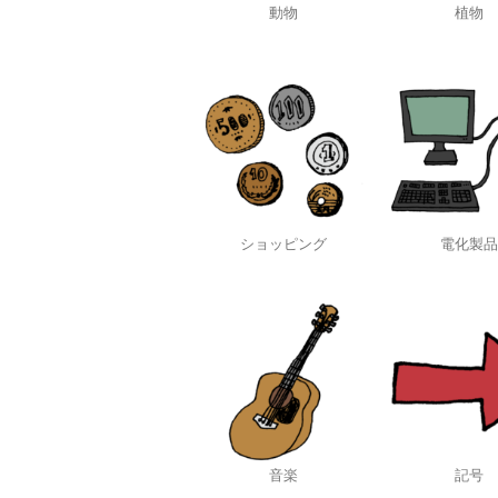
動物
植物
ショッピング
電化製品
音楽
記号