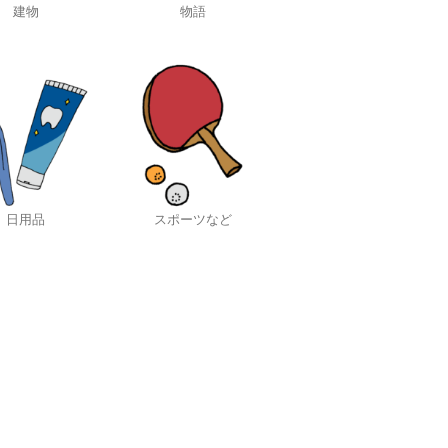
建物
物語
日用品
スポーツなど