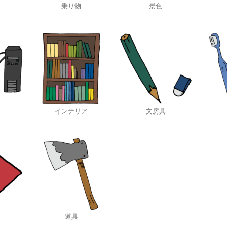
乗り物
景色
インテリア
文房具
道具