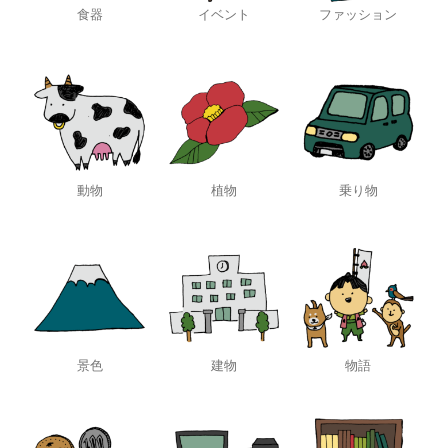
食器
イベント
ファッション
動物
植物
乗り物
景色
建物
物語