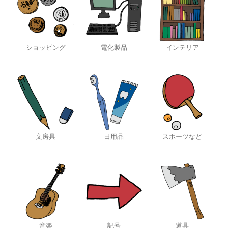
ショッピング
電化製品
インテリア
文房具
日用品
スポーツなど
音楽
記号
道具