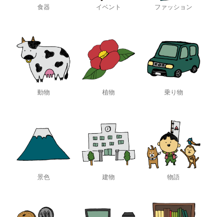
食器
イベント
ファッション
動物
植物
乗り物
景色
建物
物語