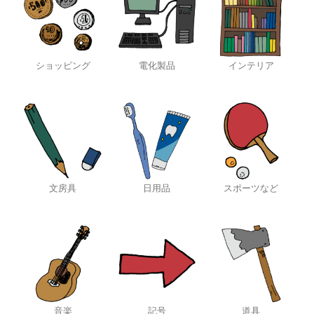
ショッピング
電化製品
インテリア
文房具
日用品
スポーツなど
音楽
記号
道具