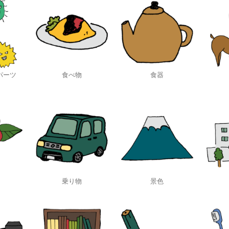
パーツ
食べ物
食器
乗り物
景色