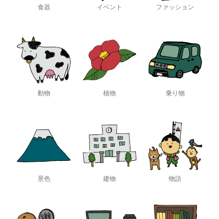
食器
イベント
ファッション
動物
植物
乗り物
景色
建物
物語