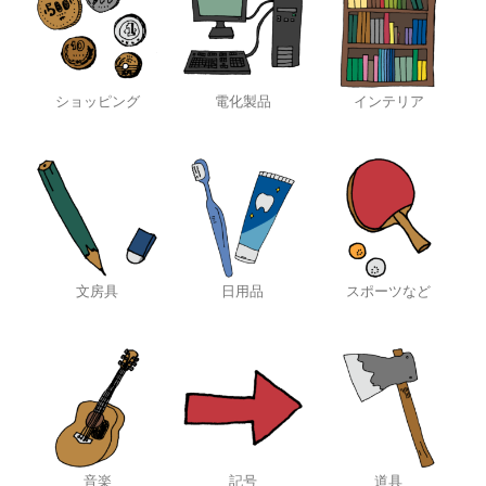
ショッピング
電化製品
インテリア
文房具
日用品
スポーツなど
音楽
記号
道具