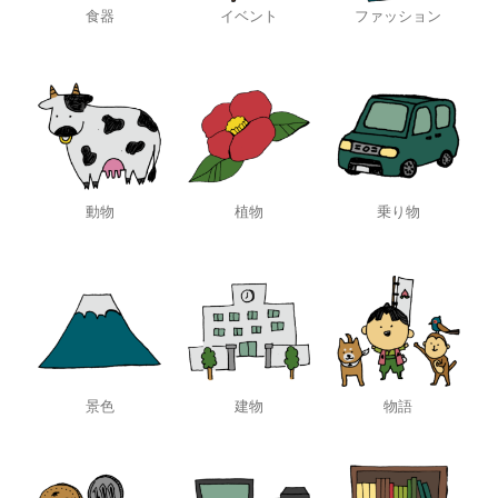
食器
イベント
ファッション
動物
植物
乗り物
景色
建物
物語