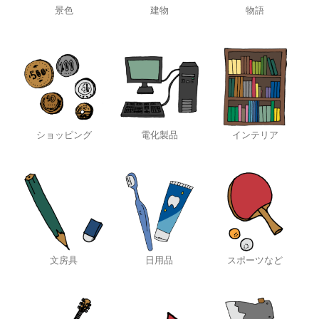
景色
建物
物語
ショッピング
電化製品
インテリア
文房具
日用品
スポーツなど