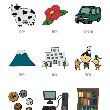
動物
植物
乗り物
景色
建物
物語