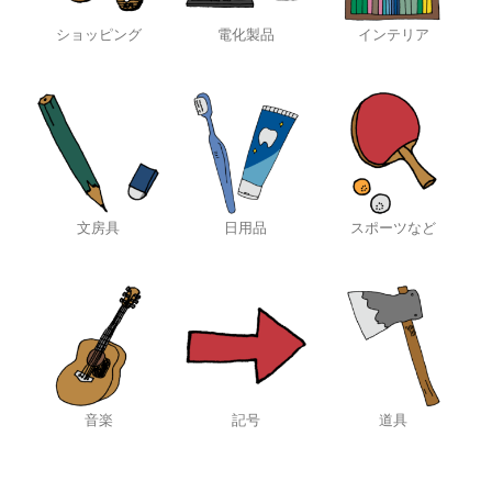
ショッピング
電化製品
インテリア
文房具
日用品
スポーツなど
音楽
記号
道具