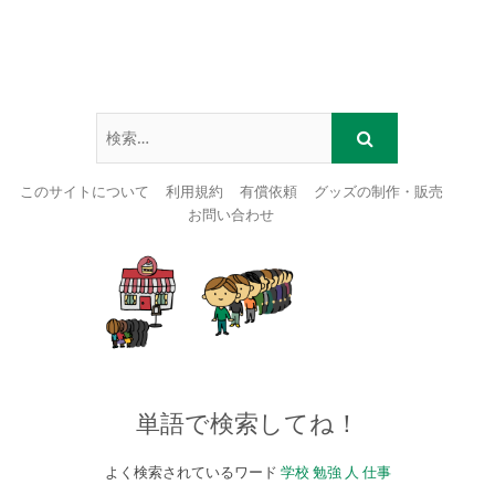
このサイトについて
利用規約
有償依頼
グッズの制作・販売
お問い合わせ
Skip
to
content
単語で検索してね！
よく検索されているワード
学校
勉強
人
仕事