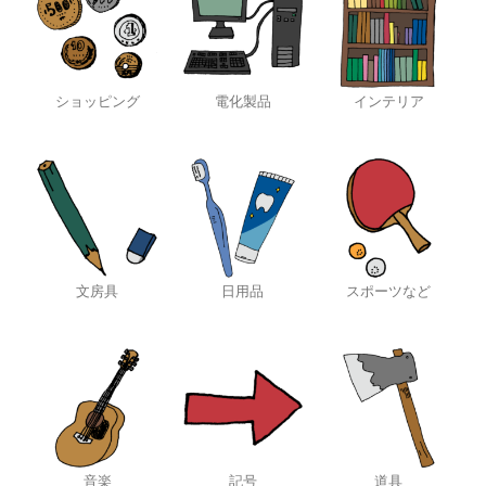
ショッピング
電化製品
インテリア
文房具
日用品
スポーツなど
音楽
記号
道具