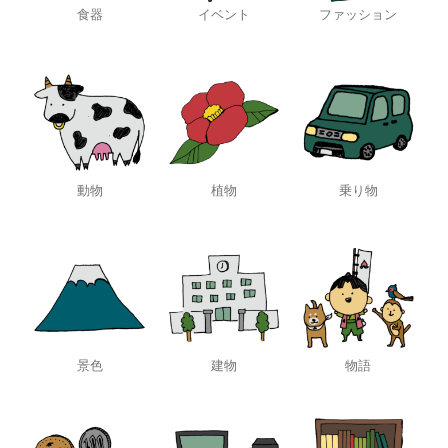
食器
イベント
ファッション
動物
植物
乗り物
景色
建物
物語