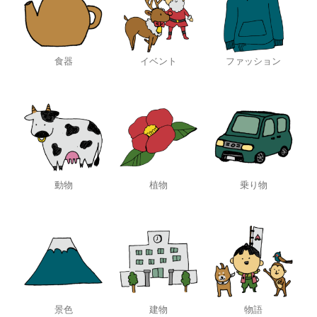
食器
イベント
ファッション
動物
植物
乗り物
景色
建物
物語