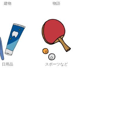
建物
物語
日用品
スポーツなど