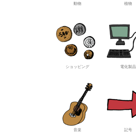
動物
植物
ショッピング
電化製品
音楽
記号