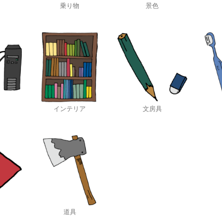
乗り物
景色
インテリア
文房具
道具