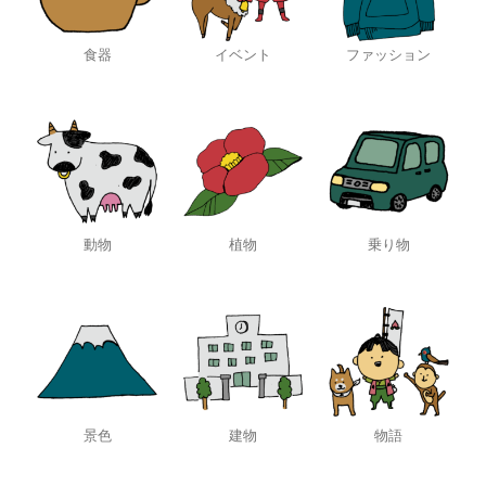
食器
イベント
ファッション
動物
植物
乗り物
景色
建物
物語