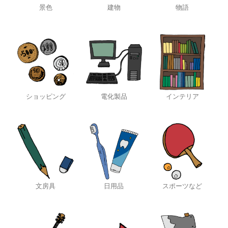
景色
建物
物語
ショッピング
電化製品
インテリア
文房具
日用品
スポーツなど