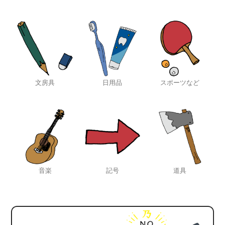
文房具
日用品
スポーツなど
音楽
記号
道具