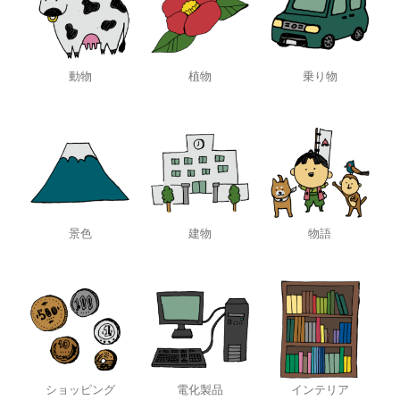
動物
植物
乗り物
景色
建物
物語
ショッピング
電化製品
インテリア