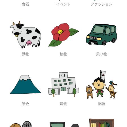
食器
イベント
ファッション
動物
植物
乗り物
景色
建物
物語