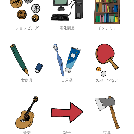
ショッピング
電化製品
インテリア
文房具
日用品
スポーツなど
音楽
記号
道具