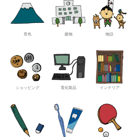
景色
建物
物語
ショッピング
電化製品
インテリア