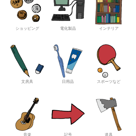
ショッピング
電化製品
インテリア
文房具
日用品
スポーツなど
音楽
記号
道具