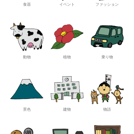
食器
イベント
ファッション
動物
植物
乗り物
景色
建物
物語