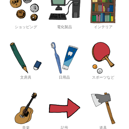
ショッピング
電化製品
インテリア
文房具
日用品
スポーツなど
音楽
記号
道具