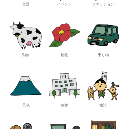
食器
イベント
ファッション
動物
植物
乗り物
景色
建物
物語