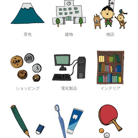
景色
建物
物語
ショッピング
電化製品
インテリア