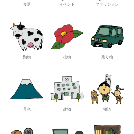
食器
イベント
ファッション
動物
植物
乗り物
景色
建物
物語