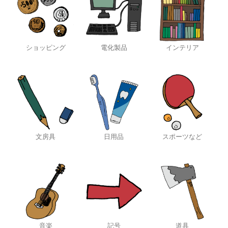
ショッピング
電化製品
インテリア
文房具
日用品
スポーツなど
音楽
記号
道具