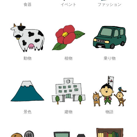
食器
イベント
ファッション
動物
植物
乗り物
景色
建物
物語