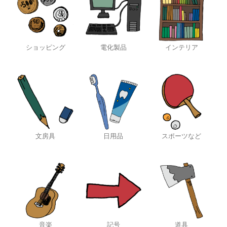
ショッピング
電化製品
インテリア
文房具
日用品
スポーツなど
音楽
記号
道具