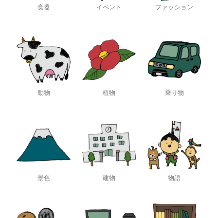
食器
イベント
ファッション
動物
植物
乗り物
景色
建物
物語