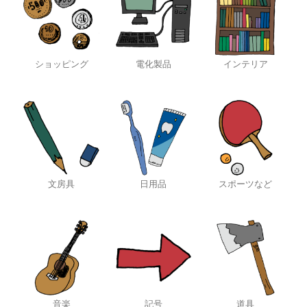
ショッピング
電化製品
インテリア
文房具
日用品
スポーツなど
音楽
記号
道具