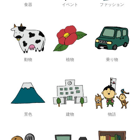
食器
イベント
ファッション
動物
植物
乗り物
景色
建物
物語