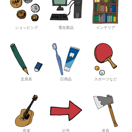
ショッピング
電化製品
インテリア
文房具
日用品
スポーツなど
音楽
記号
道具