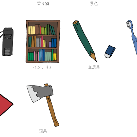
乗り物
景色
インテリア
文房具
道具