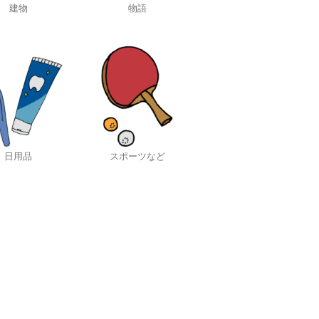
建物
物語
日用品
スポーツなど