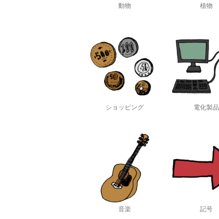
動物
植物
ショッピング
電化製品
音楽
記号