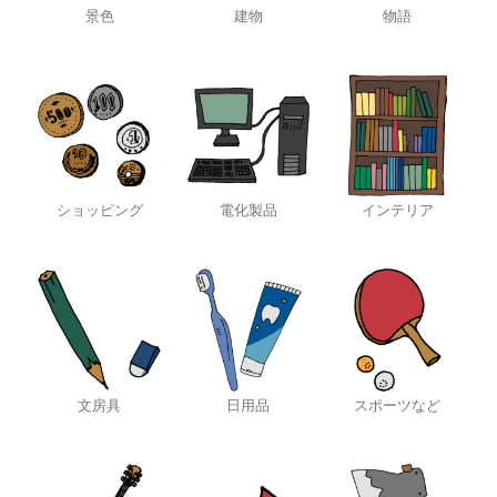
景色
建物
物語
ショッピング
電化製品
インテリア
文房具
日用品
スポーツなど