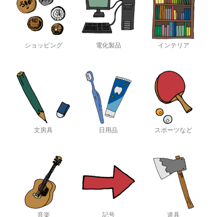
ショッピング
電化製品
インテリア
文房具
日用品
スポーツなど
音楽
記号
道具