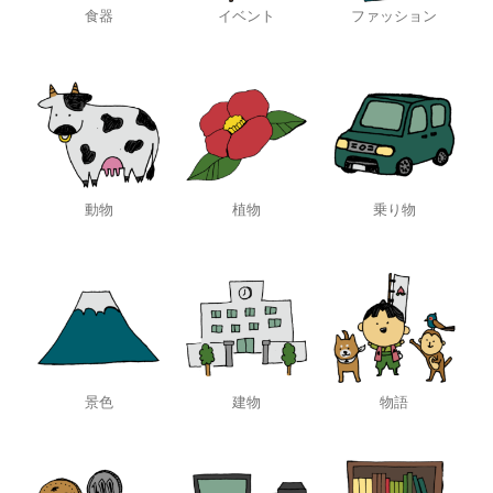
食器
イベント
ファッション
動物
植物
乗り物
景色
建物
物語