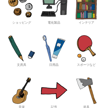
ショッピング
電化製品
インテリア
文房具
日用品
スポーツなど
音楽
記号
道具