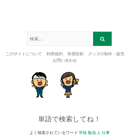
このサイトについて
利用規約
有償依頼
グッズの制作・販売
お問い合わせ
Skip
to
content
単語で検索してね！
よく検索されているワード
学校
勉強
人
仕事