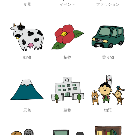
食器
イベント
ファッション
動物
植物
乗り物
景色
建物
物語