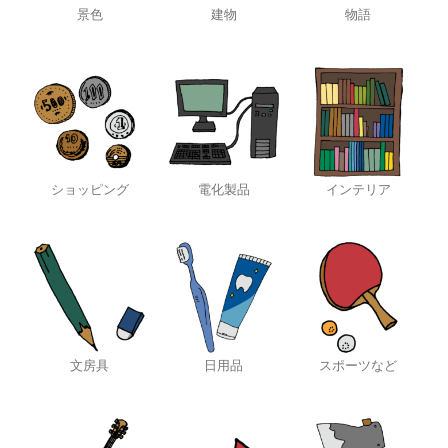
景色
建物
物語
ショッピング
電化製品
インテリア
文房具
日用品
スポーツなど