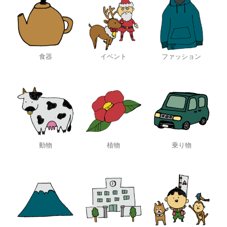
食器
イベント
ファッション
動物
植物
乗り物