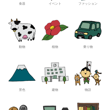
食器
イベント
ファッション
動物
植物
乗り物
景色
建物
物語