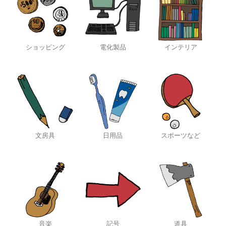
ショッピング
電化製品
インテリア
文房具
日用品
スポーツなど
音楽
記号
道具