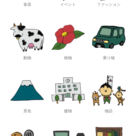
食器
イベント
ファッション
動物
植物
乗り物
景色
建物
物語