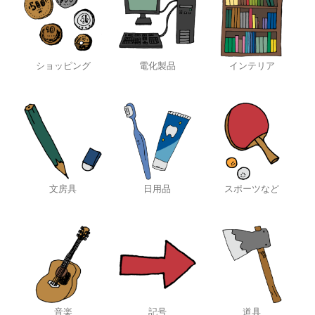
ショッピング
電化製品
インテリア
文房具
日用品
スポーツなど
音楽
記号
道具