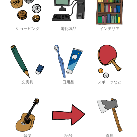
ショッピング
電化製品
インテリア
文房具
日用品
スポーツなど
音楽
記号
道具