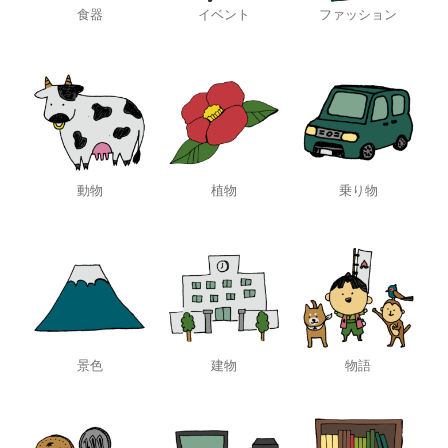
食器
イベント
ファッション
動物
植物
乗り物
景色
建物
物語