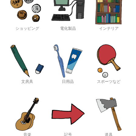
ショッピング
電化製品
インテリア
文房具
日用品
スポーツなど
音楽
記号
道具