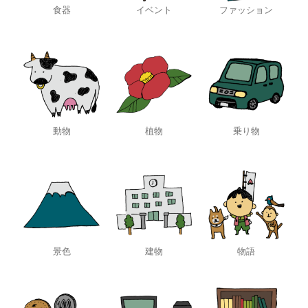
食器
イベント
ファッション
動物
植物
乗り物
景色
建物
物語