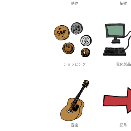
動物
植物
ショッピング
電化製品
音楽
記号