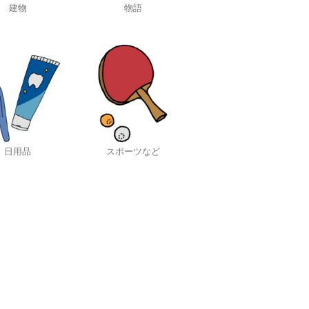
建物
物語
日用品
スポーツなど