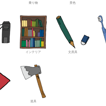
乗り物
景色
インテリア
文房具
道具