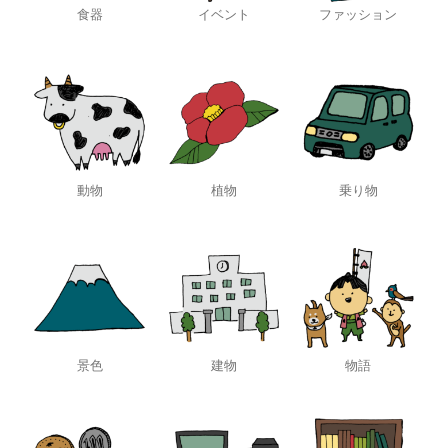
食器
イベント
ファッション
動物
植物
乗り物
景色
建物
物語