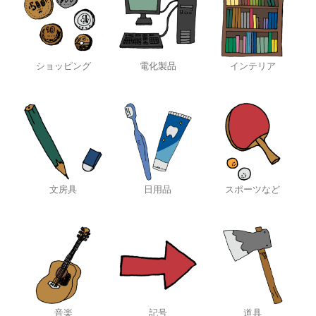
ショッピング
電化製品
インテリア
文房具
日用品
スポーツなど
音楽
記号
道具