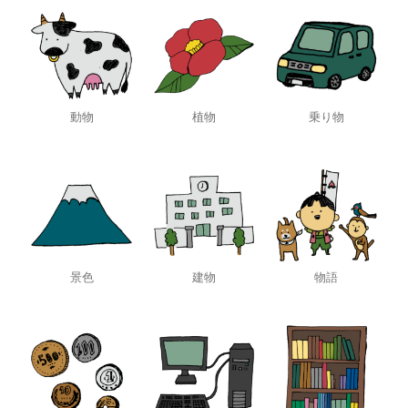
動物
植物
乗り物
景色
建物
物語