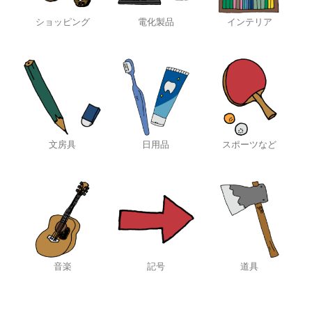
ショッピング
電化製品
インテリア
文房具
日用品
スポーツなど
音楽
記号
道具