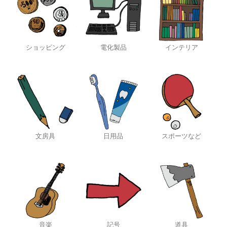
ショッピング
電化製品
インテリア
文房具
日用品
スポーツなど
音楽
記号
道具