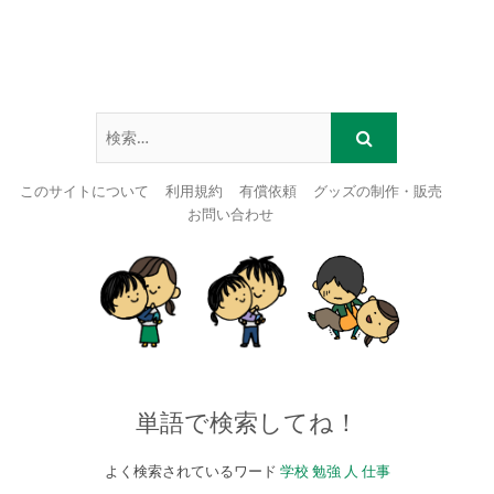
このサイトについて
利用規約
有償依頼
グッズの制作・販売
お問い合わせ
Skip
to
content
単語で検索してね！
よく検索されているワード
学校
勉強
人
仕事