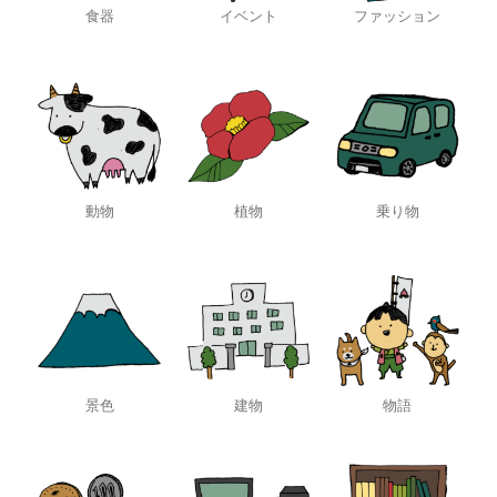
食器
イベント
ファッション
動物
植物
乗り物
景色
建物
物語