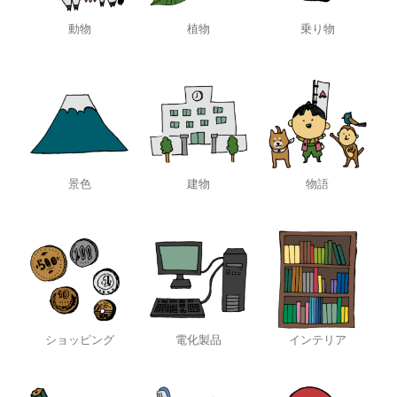
動物
植物
乗り物
景色
建物
物語
ショッピング
電化製品
インテリア