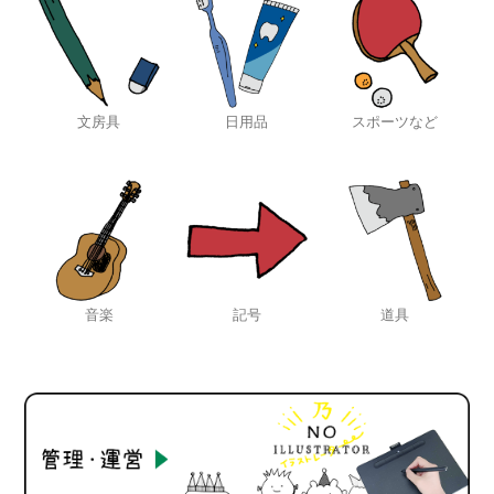
文房具
日用品
スポーツなど
音楽
記号
道具