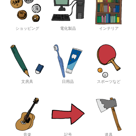
ショッピング
電化製品
インテリア
文房具
日用品
スポーツなど
音楽
記号
道具