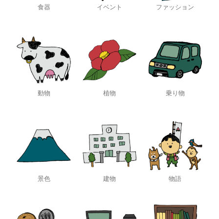
食器
イベント
ファッション
動物
植物
乗り物
景色
建物
物語