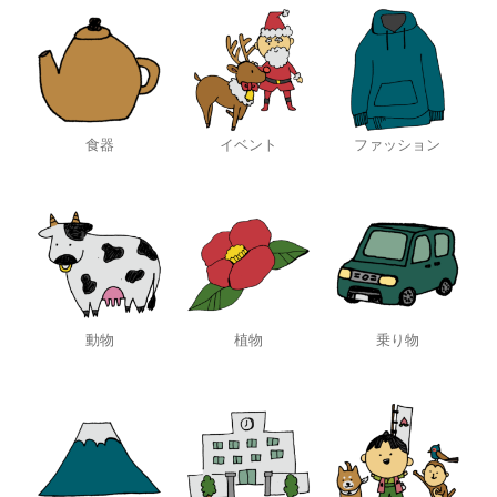
食器
イベント
ファッション
動物
植物
乗り物