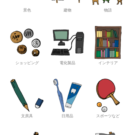
景色
建物
物語
ショッピング
電化製品
インテリア
文房具
日用品
スポーツなど