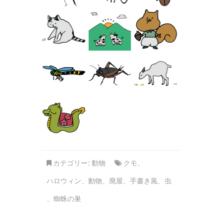
カテゴリー:
動物
クモ
、
ハロウィン
、
動物
、
廃屋
、
手書き風
、
虫
、
蜘蛛の巣