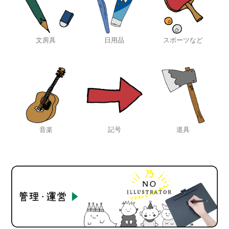
文房具
日用品
スポーツなど
音楽
記号
道具