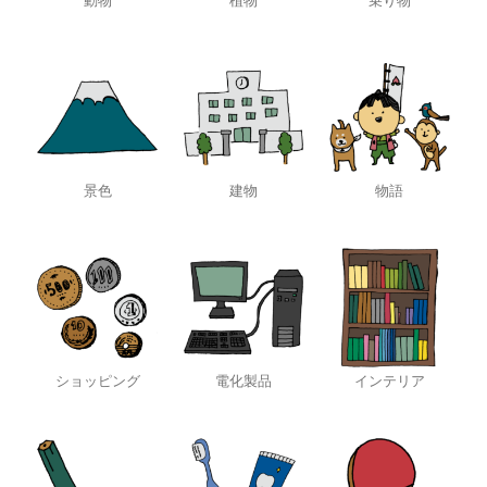
動物
植物
乗り物
景色
建物
物語
ショッピング
電化製品
インテリア