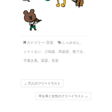
カテゴリー:
音楽
しゃみせん
、
シャミセン
、
三味線
、
和楽器
、
奏でる
、
手書き風
、
楽器
、
音楽
←
尺八のフリーイラスト
琴を弾く女性のフリーイラスト
→