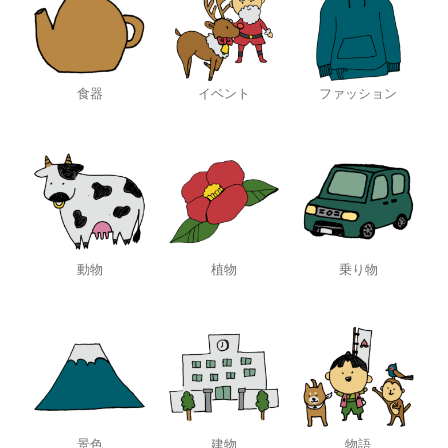
食器
イベント
ファッション
動物
植物
乗り物
景色
建物
物語