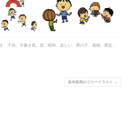
す
、
子供
、
手書き風
、
昔
、
昭和
、
楽しい
、
男の子
、
着物
、
裸足
、
坂本龍馬のフリーイラスト
→