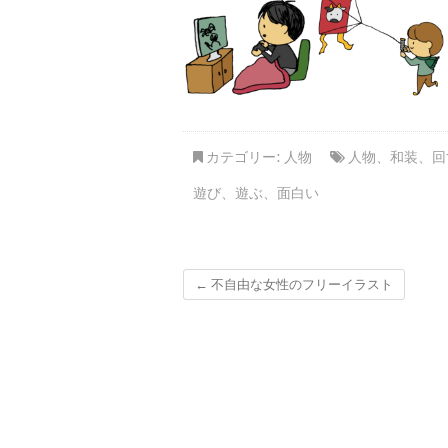
カテゴリー:
人物
人物
、
和装
、
回
遊び
、
遊ぶ
、
面白い
←
不自由な女性のフリーイラスト