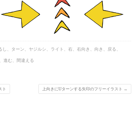
るし
、
ターン
、
ヤジルシ
、
ライト
、
右
、
右向き
、
向き
、
戻る
、
、
進む
、
間違える
スト
上向きにUターンする矢印のフリーイラスト
→