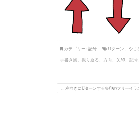
カテゴリー:
記号
Uターン
、
やじ
手書き風
、
振り返る
、
方向
、
矢印
、
記号
←
左向きにUターンする矢印のフリーイラ