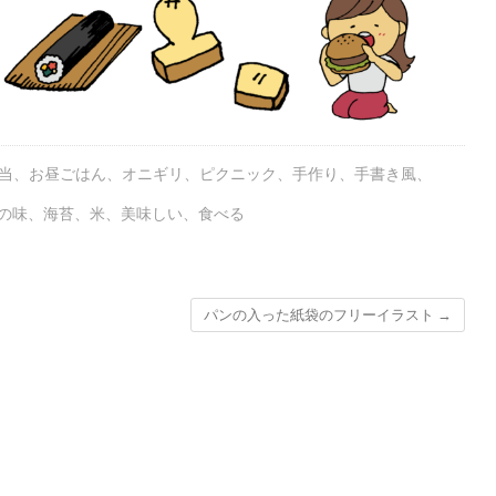
当
、
お昼ごはん
、
オニギリ
、
ピクニック
、
手作り
、
手書き風
、
の味
、
海苔
、
米
、
美味しい
、
食べる
パンの入った紙袋のフリーイラスト
→