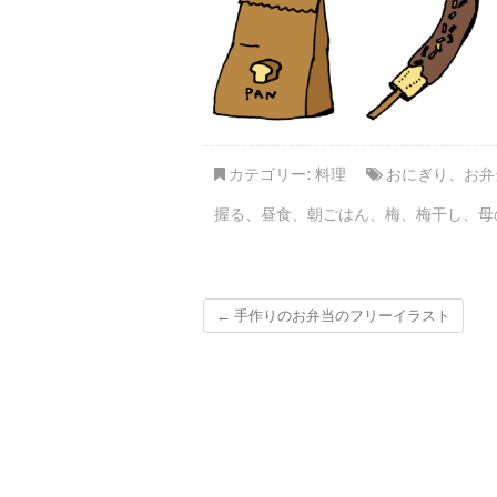
カテゴリー:
料理
おにぎり
、
お弁
握る
、
昼食
、
朝ごはん
、
梅
、
梅干し
、
母
←
手作りのお弁当のフリーイラスト