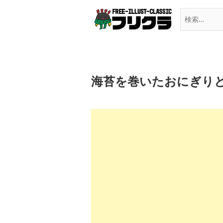
Skip
to
content
海苔を巻いたおにぎり