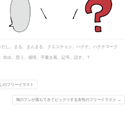
きだし
、
まる
、
まんまる
、
クエスチョン
、
ハテナ
、
ハテナマーク
、
吹出
、
思う
、
感情
、
手書き風
、
記号
、
話す
、
？
しのフリーイラスト
鳩のフンが落ちてきてビックリする女性のフリーイラスト
→