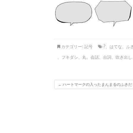
カテゴリー:
記号
?
、
はてな
、
ふ
、
フキダシ
、
丸
、
会話
、
台詞
、
吹き出し
←
ハートマークの入ったまんまるのふきだ