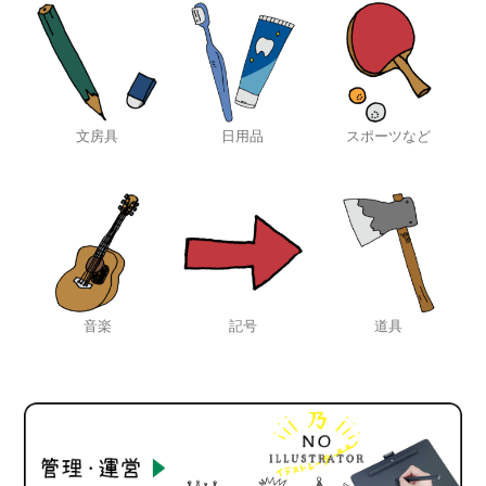
文房具
日用品
スポーツなど
音楽
記号
道具