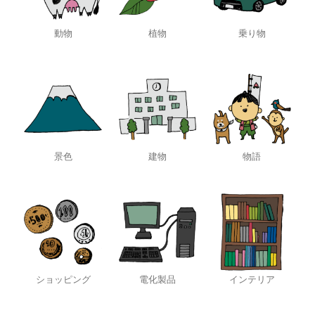
動物
植物
乗り物
景色
建物
物語
ショッピング
電化製品
インテリア