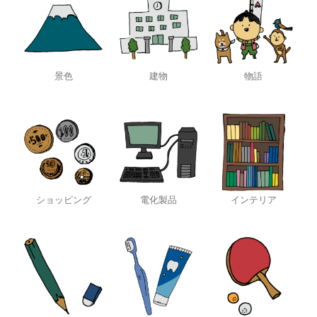
景色
建物
物語
ショッピング
電化製品
インテリア