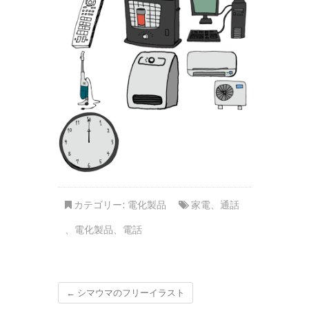
カテゴリー:
電化製品
家電
、
通話
、
電化製品
、
電話
←
シマウマのフリーイラスト