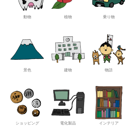
動物
植物
乗り物
景色
建物
物語
ショッピング
電化製品
インテリア