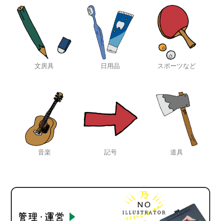
文房具
日用品
スポーツなど
音楽
記号
道具