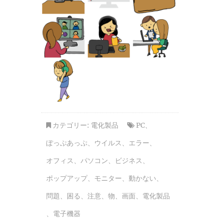
カテゴリー:
電化製品
PC
、
ぽっぷあっぷ
、
ウイルス
、
エラー
、
オフィス
、
パソコン
、
ビジネス
、
ポップアップ
、
モニター
、
動かない
、
問題
、
困る
、
注意
、
物
、
画面
、
電化製品
、
電子機器