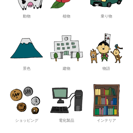
動物
植物
乗り物
景色
建物
物語
ショッピング
電化製品
インテリア