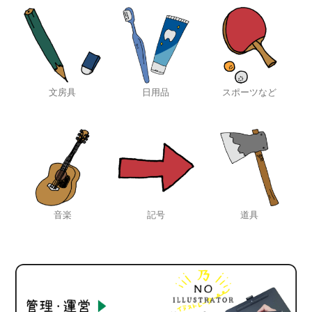
文房具
日用品
スポーツなど
音楽
記号
道具