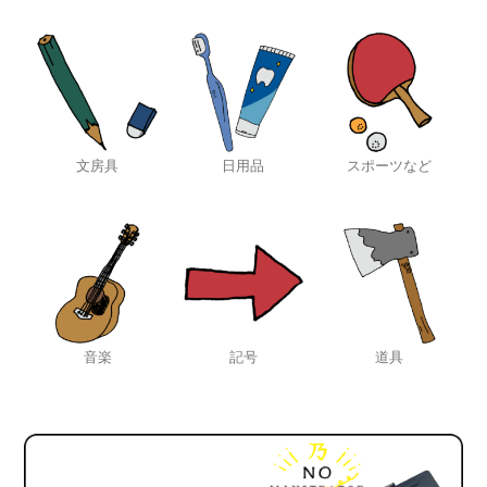
文房具
日用品
スポーツなど
音楽
記号
道具