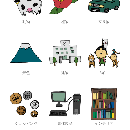
動物
植物
乗り物
景色
建物
物語
ショッピング
電化製品
インテリア